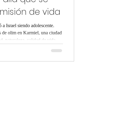
misión de vida
 a Israel siendo adolescente.
 de olim en Karmiel, una ciudad
, naturaleza, calidad de vida y
do para empezar de nuevo con