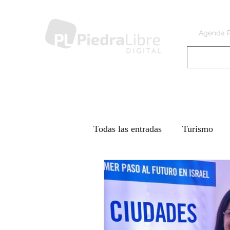
Agenda 
Todas las entradas
Turismo
Piedra Libre a
IR Llegand
Días difíciles - GUERRA CO