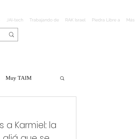
s
JAI-tech
Trabajando de
RAK Israel
Piedra Libre a
Más
Muy TAIM
 a Karmiel: la
 aliá que se