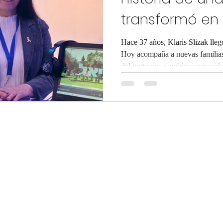
transformó en 
Hace 37 años, Klaris Slizak llegó
Hoy acompaña a nuevas familias
del norte que combina comunidad
un modelo de integración pensa
apoyo real.