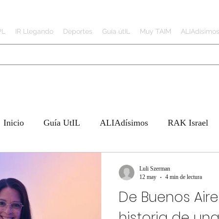
PL
IR Llegando
Deportes
Guía útIL
Muy TAIM
ALIAdísimo
Inicio
Guía UtIL
ALIAdísimos
RAK Israel
o
Deportes
JAI Tech
Trabajando de
Luli Szerman
12 may
4 min de lectura
De Buenos Aires
N IRAN
historia de una