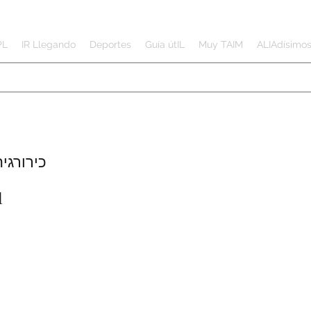
PL
IR Llegando
Deportes
Guía útIL
Muy TAIM
ALIAdísimo
RUGIA - כירורגיה
l