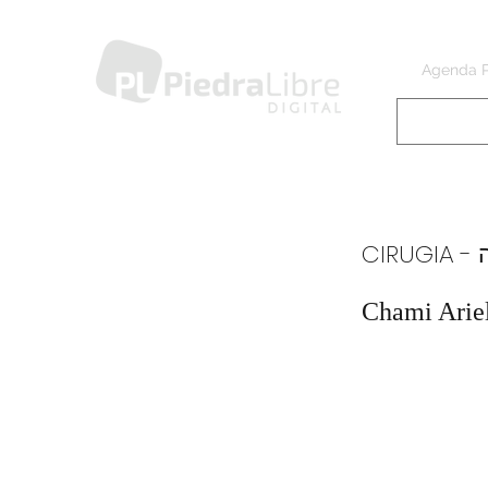
Agenda 
CI
Chami Arie