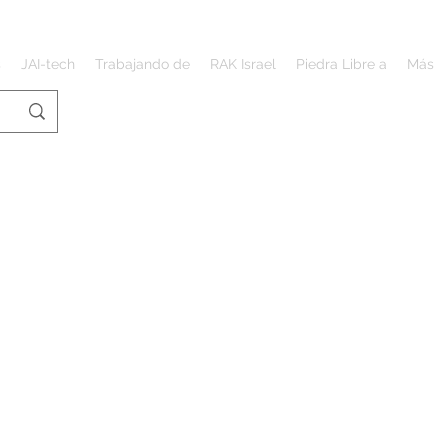
s
JAI-tech
Trabajando de
RAK Israel
Piedra Libre a
Más