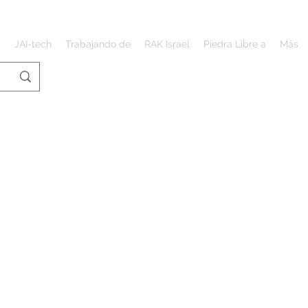
s
JAI-tech
Trabajando de
RAK Israel
Piedra Libre a
Más