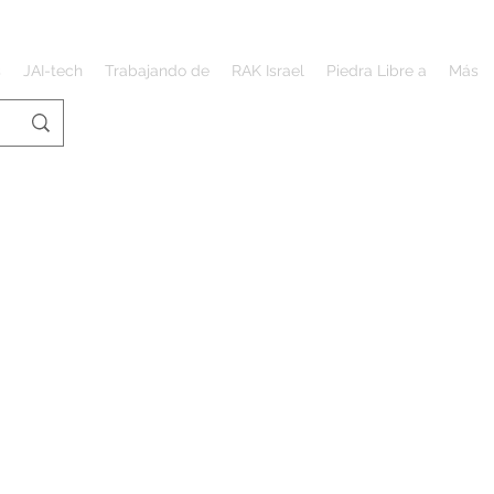
s
JAI-tech
Trabajando de
RAK Israel
Piedra Libre a
Más