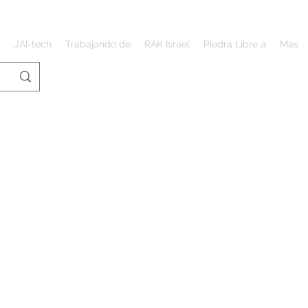
s
JAI-tech
Trabajando de
RAK Israel
Piedra Libre a
Más