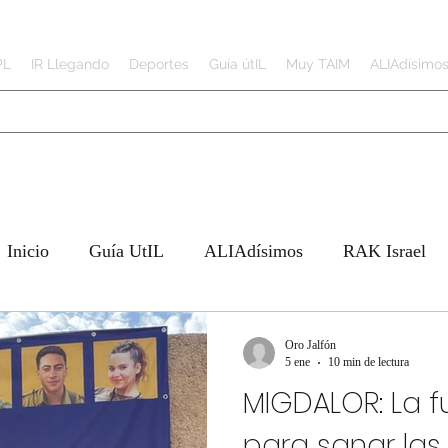
PL
IR Llegando
Deportes
Guía útIL
Muy TAIM
ALIAdísimo
Inicio
Guía UtIL
ALIAdísimos
RAK Israel
o
Deportes
JAI Tech
Trabajando de
Oro Jalfón
5 ene
10 min de lectura
MIGDALOR: La f
N IRAN
para sanar las