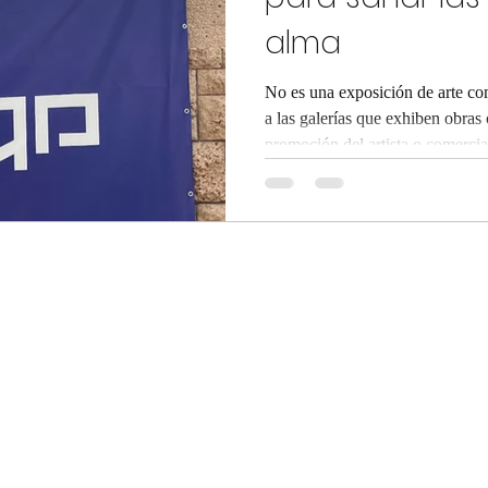
alma
No es una exposición de arte co
a las galerías que exhiben obras
promoción del artista o comercia
Migdalor es una hermosa palabra hebrea que significa “faro”.
Etimológicamente, es la combina
”, luz. Esta exhibición, que dur
en la galería Al HaTzuk , en Netanya y frente al mar,
un faro de esperanza y luz. Es el