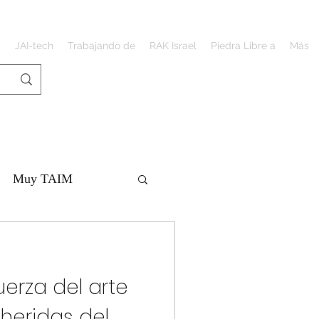
s
JAI-tech
Trabajando de
RAK Israel
Piedra Libre a
Más
Muy TAIM
uerza del arte
 heridas del