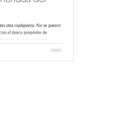
mo otra cualquiera. No se parece
 con el único propósito de
lización de sus creaciones.
ción de “ migdal ”, torre y “ Or
ará hasta el 24 de enero de 2026
 simboliza
 resulta