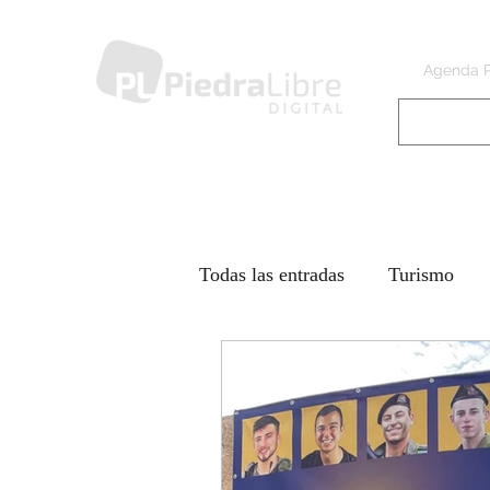
Agenda 
Todas las entradas
Turismo
Piedra Libre a
IR Llegand
Días difíciles - GUERRA CO