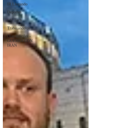
IR Llegando
Deportes
JAI Tech
Trabajando de
Días difíciles -
GUERRA CON
IRAN