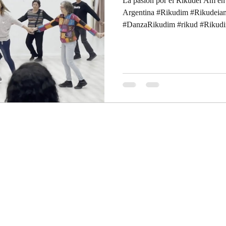
La pasión por el Rikudei Am en
Argentina #Rikudim #Rikudeiam
#DanzaRikudim #rikud #Rikud