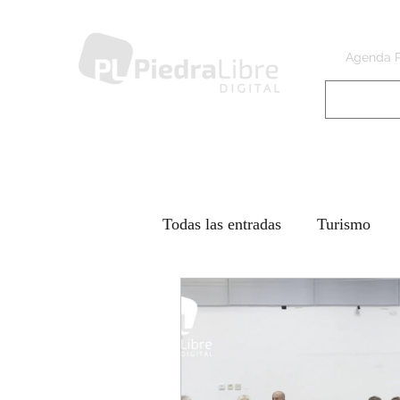
Agenda 
Todas las entradas
Turismo
Piedra Libre a
IR Llegand
Días difíciles - GUERRA CO