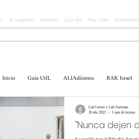
PL
IR Llegando
Deportes
Guía útIL
Muy TAIM
ALIAdísimo
Inicio
Guía UtIL
ALIAdísimos
RAK Israel
o
Deportes
JAI Tech
Trabajando de
Luli Lerner y Luli Szerman
26 abr 2021
1 min de lectura
"Nunca dejen d
N IRAN