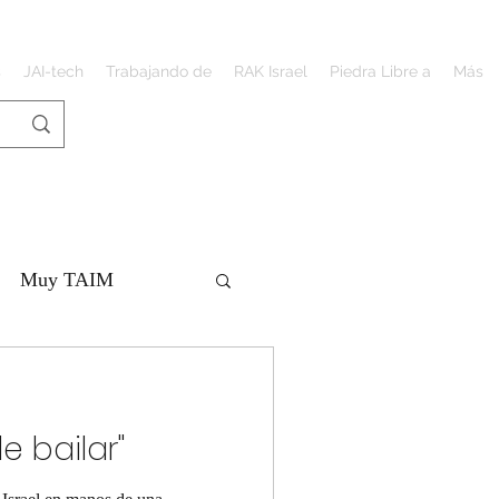
s
JAI-tech
Trabajando de
RAK Israel
Piedra Libre a
Más
Muy TAIM
e bailar"