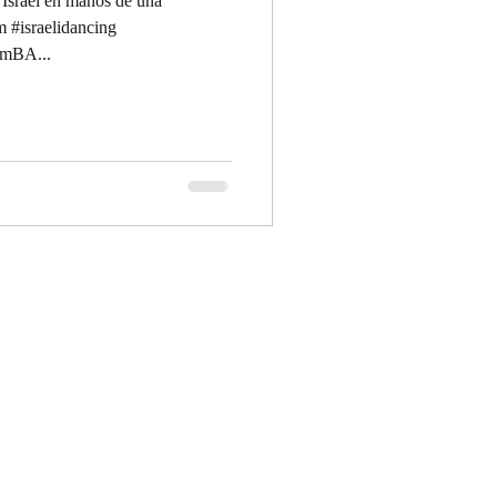
 Israel en manos de una
 #israelidancing
imBA...