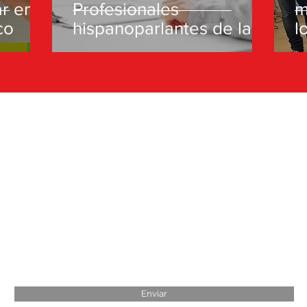
ar en
Profesionales
m
co
hispanoparlantes de la
l
Salud en Israel
a
e
Piedra Libre Digital
Suscribete GRATIS a Piedra Libre
Enviar