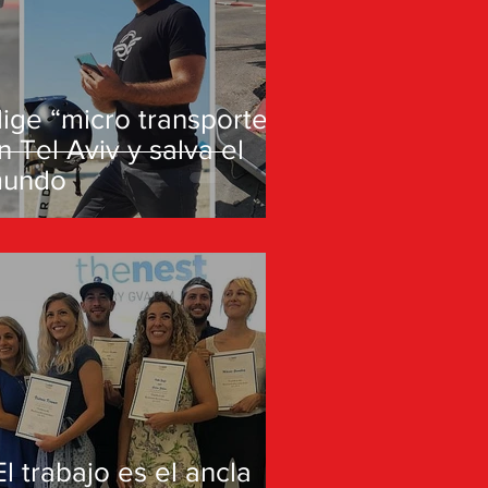
lige “micro transportes”
n Tel Aviv y salva el
undo
El trabajo es el ancla