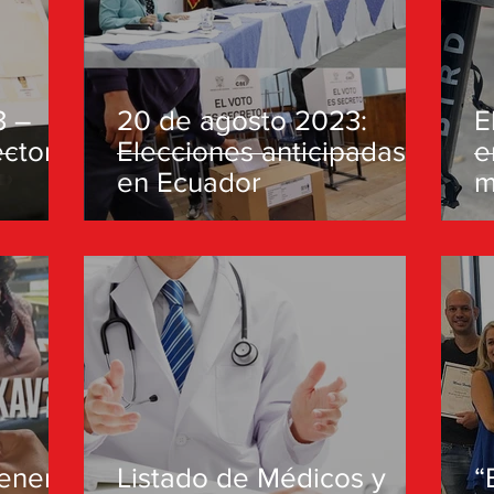
3 –
20 de agosto 2023:
E
ctoral
Elecciones anticipadas
e
en Ecuador
m
ener
Listado de Médicos y
“