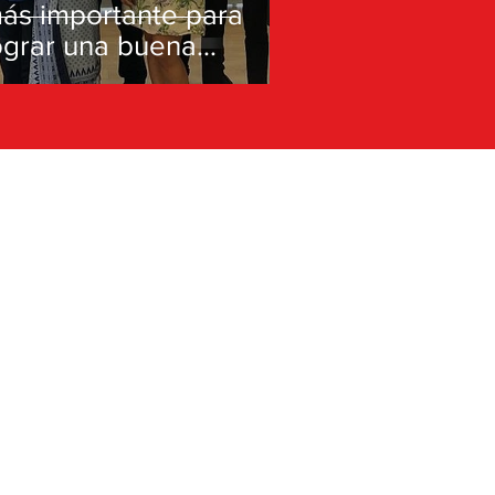
ás importante para
ograr una buena
daptación de los olim
n Israel”