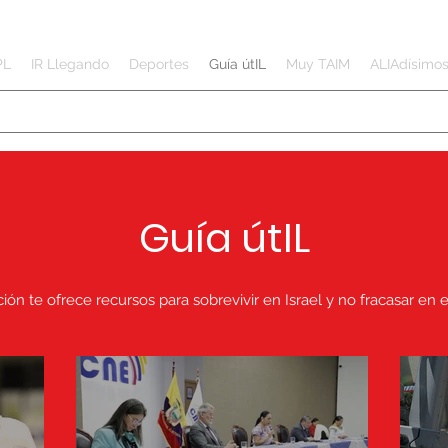
PL
IR Llegando
Deportes
Guía útIL
Muy TAIM
ALIAdísimo
Guía útIL
ión te ofrece recursos para sobrevivir en Israel y no fracasar en e