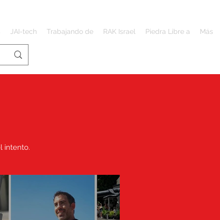
s
JAI-tech
Trabajando de
RAK Israel
Piedra Libre a
Más
l intento.