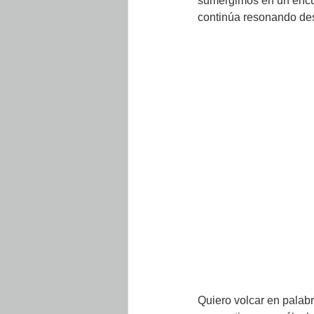
sumergimos en un encue
continúa resonando des
Quiero volcar en palabra