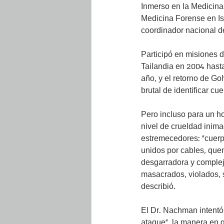
Inmerso en la Medicina 
Medicina Forense en Isr
coordinador nacional de
Participó en misiones d
Tailandia en 2004 hasta
año, y el retorno de Go
brutal de identificar c
Pero incluso para un ho
nivel de crueldad inima
estremecedores: “cuerp
unidos por cables, quem
desgarradora y compleja
masacrados, violados, s
describió.
El Dr. Nachman intentó 
ataque”, la manera en q