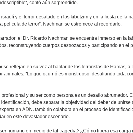
indescriptible”, contó aún sorprendido.
o israelí y el terror desatado en los kibutzim y en la fiesta de la n
 película de terror”, Nachman se estremece al recordarlo.
rrador, el Dr. Ricardo Nachman se encuentra inmerso en la labo
ados, reconstruyendo cuerpos destrozados y participando en el 
r se reflejan en su voz al hablar de los terroristas de Hamas, a l
ar animales. “Lo que ocurrió es monstruoso, desafiando toda c
ol profesional y su ser como persona es un desafío abrumador. 
identificación, debe separar la objetividad del deber de unirse a
experta en ADN, también colabora en el proceso de identificaci
ar en este devastador escenario.
er humano en medio de tal tragedia? ¿Cómo libera esa carga i