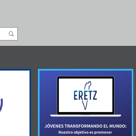
s
JAI-tech
Trabajando de
RAK Israel
Piedra Libre a
Más