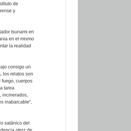
tituto de 
rense y 
tador tsunami en 
ania en el mismo 
tar la realidad 
rajo consigo un 
 los relatos son 
 fuego, cuerpos 
a tarea 
 incinerados, 
s inabarcable”, 
lo satánico del 
dencia atroz de 