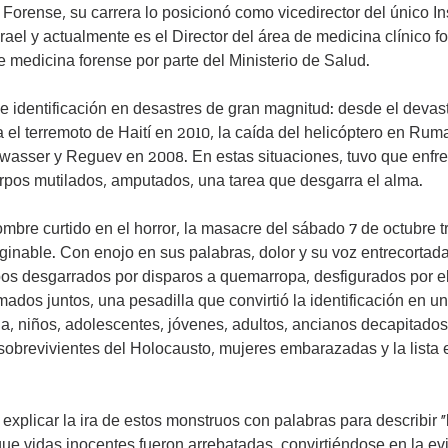
Forense, su carrera lo posicionó como vicedirector del único Ins
ael y actualmente es el Director del área de medicina clínico fo
 medicina forense por parte del Ministerio de Salud.
e identificación en desastres de gran magnitud: desde el devas
 el terremoto de Haití en 2010, la caída del helicóptero en Rum
lwasser y Reguev en 2008. En estas situaciones, tuvo que enfren
uerpos mutilados, amputados, una tarea que desgarra el alma.
mbre curtido en el horror, la masacre del sábado 7 de octubre t
ginable. Con enojo en sus palabras, dolor y su voz entrecortada,
os desgarrados por disparos a quemarropa, desfigurados por el
ados juntos, una pesadilla que convirtió la identificación en un
, niños, adolescentes, jóvenes, adultos, ancianos decapitados,
obrevivientes del Holocausto, mujeres embarazadas y la lista e
explicar la ira de estos monstruos con palabras para describir “
ue vidas inocentes fueron arrebatadas, convirtiéndose en la evi