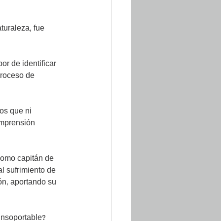
aturaleza, fue 
r de identificar 
proceso de 
os que ni 
omprensión 
Como capitán de 
l sufrimiento de 
ón, aportando su 
nsoportable? 