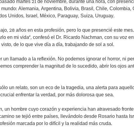
 pasado martes 21 de noviembre, durante una hora, con presenc
l mundo: Alemania, Argentina, Bolivia, Brasil, Chile, Colombia, 
os Unidos, Israel, México, Paraguay, Suiza, Uruguay.
abajo, 28 años en esta profesión, pero lo que presencié este mes
rlo en mi vida", confesó el Dr. Ricardo Nachman, con su voz en
visto, de lo que vive día a día, trabajando de sol a sol.
 un llamado a la reflexión. No podemos ignorar el horror, ni per
bemos comprender la magnitud de lo sucedido, abrir los ojos an
ólo un relato, son un eco de la tragedia, una alerta para aquell
rucial enfrentar la verdad, por más dolorosa que sea.
, un hombre cuyo corazón y experiencia han atravesado fronter
camino se tejió entre países, llevándolo desde Rosario hasta Is
ofesión marcada por lo difícil y la realidad más cruda.