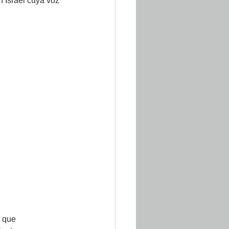
 Israel cuya voz 
o que 