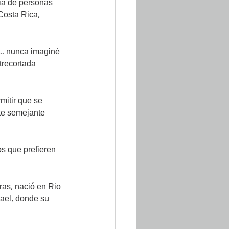
ia de personas 
Costa Rica, 
... nunca imaginé 
trecortada 
mitir que se 
te semejante 
os que prefieren 
as, nació en Rio 
rael, donde su 