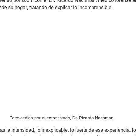
ntro por zoom con el Dr. Ricardo Nachman, médico forense en
de su hogar, tratando de explicar lo incomprensible.
Foto: cedida por el entrevistado, Dr. Ricardo Nachman.
s la intensidad, lo inexplicable, lo fuerte de esa experiencia, l