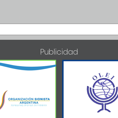
PL
IR Llegando
Deportes
Guía útIL
Muy TAIM
ALIAdísimo
Publicidad