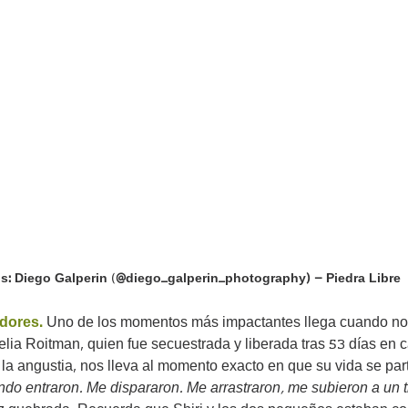
s: Diego Galperin
 (
@diego_galperin_photography) – Piedra Libre
dores.
Uno de los momentos más impactantes llega cuando no
elia Roitman, quien fue secuestrada y liberada tras 53 días en c
r la angustia, nos lleva al momento exacto en que su vida se part
do entraron. Me dispararon. Me arrastraron, me subieron a un t