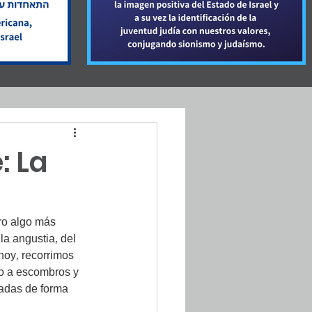
: La
ro algo más 
la angustia, del 
hoy, recorrimos 
do a escombros y 
cadas de forma 