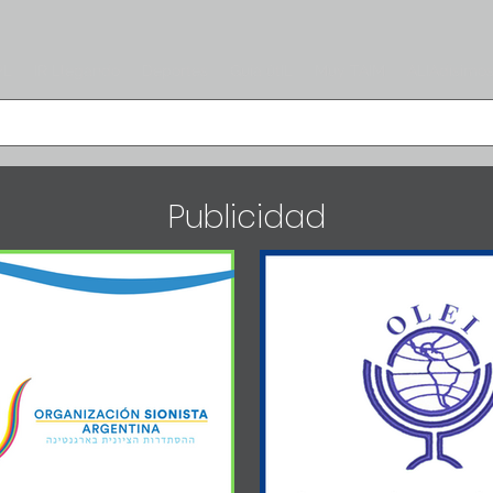
PL
IR Llegando
Deportes
Guía útIL
Muy TAIM
ALIAdísimo
Publicidad