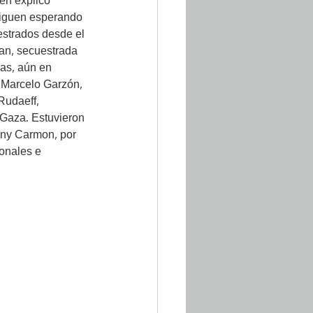
en explicó 
siguen esperando 
estrados desde el 
man, secuestrada 
bas, aún en 
y Marcelo Garzón, 
Rudaeff, 
 Gaza. Estuvieron 
nny Carmon, por 
onales e 