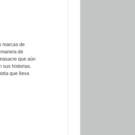
s marcas de 
y manera de 
 masacre que aún 
 sus historias. 
tia que lleva 