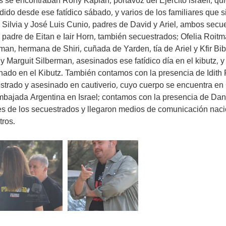
se encontraban Rony Kaplan, portavoz del Ejército israelí, qui
ido desde ese fatídico sábado, y varios de los familiares que 
, Silvia y José Luis Cunio, padres de David y Ariel, ambos secu
n, padre de Eitan e Iair Horn, también secuestrados; Ofelia Roit
man, hermana de Shiri, cuñada de Yarden, tía de Ariel y Kfir Bi
i y Marguit Silberman, asesinados ese fatídico día en el kibutz, 
nado en el Kibutz. También contamos con la presencia de Idith 
strado y asesinado en cautiverio, cuyo cuerpo se encuentra en
mbajada Argentina en Israel; contamos con la presencia de Da
res de los secuestrados y llegaron medios de comunicación naci
tros.