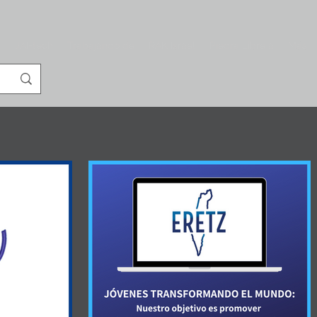
s
JAI-tech
Trabajando de
RAK Israel
Piedra Libre a
Más