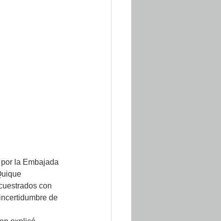
o por la Embajada 
Quique 
ecuestrados con 
 incertidumbre de 