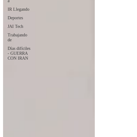
a
IR Llegando
Deportes
JAI Tech
Trabajando
de
Días difíciles
- GUERRA
CON IRAN