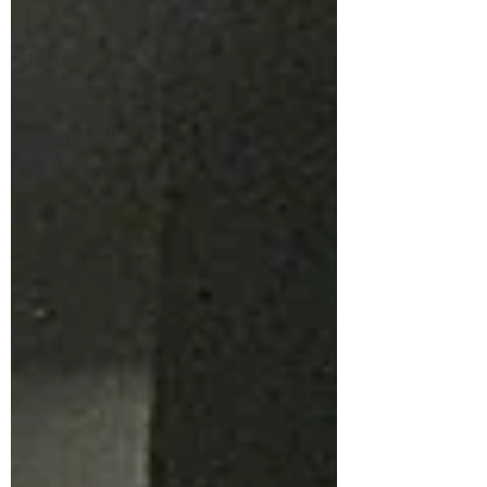
Deportes
JAI Tech
Trabajando de
Días difíciles -
GUERRA CON
IRAN