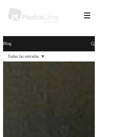
Blog
Todas las entradas
Todas las entradas
Turismo
Inicio
Guía UtIL
ALIAdísimos
RAK Israel
Muy TAIM
Piedra Libre a
IR Llegando