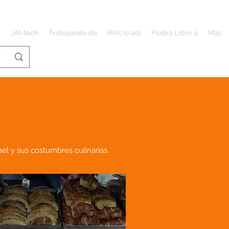
s
JAI-tech
Trabajando de
RAK Israel
Piedra Libre a
Más
el y sus costumbres culinarias.