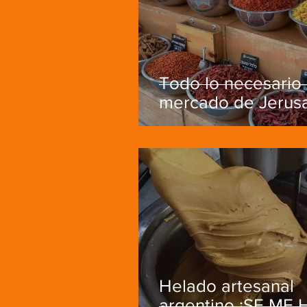
Todo lo necesario 
mercado de Jerus
Helado artesanal
argentino ¡SE ME