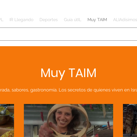
PL
IR Llegando
Deportes
Guía útIL
Muy TAIM
ALIAdísimo
Muy TAIM
rada, sabores, gastronomía. Los secretos de quienes viven en Isra