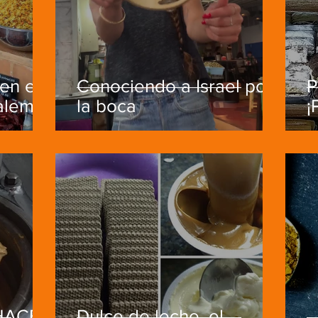
en el
Conociendo a Israel por
P
alem
la boca
¡
 HACE
Dulce de leche, el