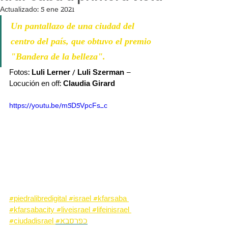
Actualizado:
5 ene 2021
Un pantallazo de una ciudad del 
centro del país, que obtuvo el premio 
"Bandera de la belleza".
Fotos: 
Luli Lerner
 / 
Luli Szerman
 – 
Locución en off: 
Claudia Girard
https://youtu.be/m5D5VpcFs_c
#piedralibredigital
#israel
#kfarsaba
#kfarsabacity
#liveisrael
#lifeinisrael
#ciudadisrael
#כפרסבא